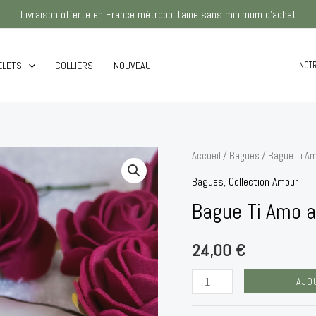
Livraison offerte en France métropolitaine
sans minimum d'achat
ELETS
COLLIERS
NOUVEAU
NOTR
quantité
Accueil
/
Bagues
/ Bague Ti A
de
Bagues
,
Collection Amour
Bague
Bague Ti Amo a
Ti
Amo
24,00
€
argent
AJO