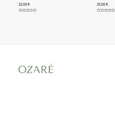
22,00
€
23,00
€
Note
Note
0
0
sur
sur
5
5