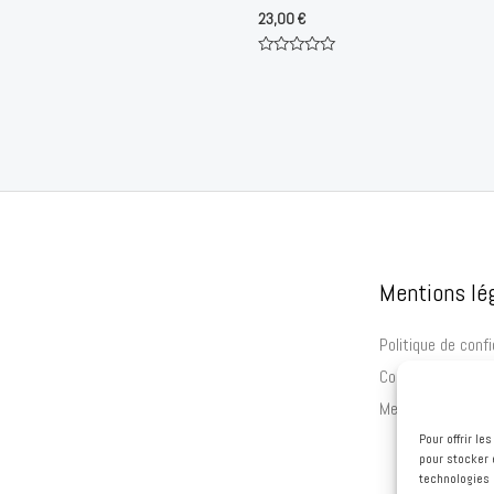
23,00
€
Note
0
sur
5
Mentions lé
Politique de confi
Conditions génér
Mentions légales
Pour offrir l
pour stocker 
technologies 