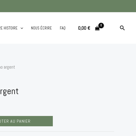
Recherc
0,00
€
E HISTOIRE
NOUS ÉCRIRE
FAQ
mo argent
rgent
UTER AU PANIER